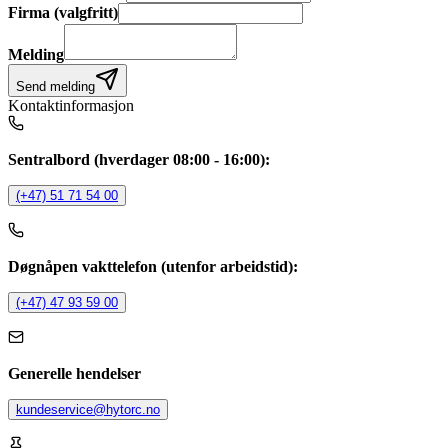
Firma (valgfritt)
Melding
Send melding
Kontaktinformasjon
Sentralbord (hverdager 08:00 - 16:00):
(+47) 51 71 54 00
Døgnåpen vakttelefon (utenfor arbeidstid):
(+47) 47 93 59 00
Generelle hendelser
kundeservice@hytorc.no