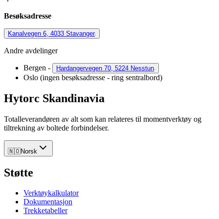
Besøksadresse
Kanalvegen 6, 4033 Stavanger
Andre avdelinger
Bergen -
Hardangervegen 70, 5224 Nesstun
Oslo (ingen besøksadresse - ring sentralbord)
Hytorc Skandinavia
Totalleverandøren av alt som kan relateres til momentverktøy og
tiltrekning av boltede forbindelser.
🇳🇴
Norsk
Støtte
Verktøykalkulator
Dokumentasjon
Trekketabeller