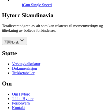
jGun Single Speed
Hytorc Skandinavia
Totalleverandøren av alt som kan relateres til momentverktøy og
tiltrekning av boltede forbindelser.
🇳🇴
Norsk
Støtte
Verktøykalkulator
Dokumentasjon
Trekketabeller
Om
Om Hytorc
Jobb i Hytorc
Personvern
Kontakt